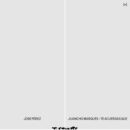
[×]
JOSE PÉREZ
JUANCHO MARQUÉS – TE ACUERDAS QUE